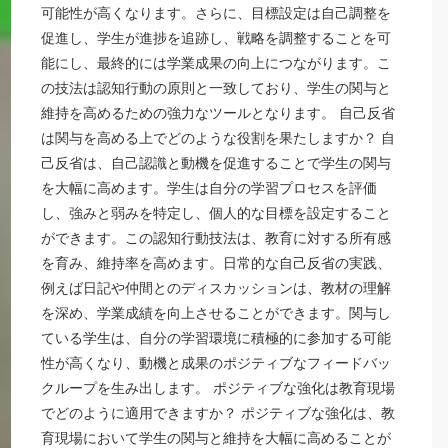
可能性が高くなります。さらに、目標設定は自己調整を
促進し、学生が進捗を追跡し、戦略を調整することを可
能にし、最終的には学業成果の向上につながります。こ
の技法は認知行動の原則と一致しており、学生の関与と
維持を高めるための強力なツールとなります。 自己反省
は関与を高める上でどのような役割を果たしますか？ 自
己反省は、自己認識と動機を促進することで学生の関与
を大幅に高めます。学生は自分の学習プロセスを評価
し、強みと弱みを特定し、個人的な目標を設定すること
ができます。この認知行動技法は、教育に対する所有感
を育み、維持率を高めます。日常的な自己反省の実践、
例えば日記や仲間とのディスカッションは、教材の理解
を深め、学業成績を向上させることができます。関与し
ている学生は、自分の学習環境に積極的に参加する可能
性が高くなり、動機と成果のポジティブなフィードバッ
クループを生み出します。 ポジティブな強化は教育現場
でどのように適用できますか？ ポジティブな強化は、教
育現場において学生の関与と維持を大幅に高めることが