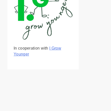
In cooperation with
I Grow
Younger