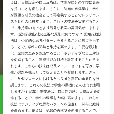
えば、目標設定や自己反省は、学生が自分の学びに責任
を持つことを促します。さらに、認知の再構築は、学生
が課題を成長の機会として再定義することでレジリエン
スを育むのに役立ちます。これらの技法を実施すること
で、維持率の向上とより活発な教室の雰囲気が生まれま
す。 認知行動技法の主要な原則は何ですか？ 認知行動技
法は、否定的な思考パターンを変えることに焦点を当て
ることで、学生の関与と維持を高めます。主要な原則に
は、認知の歪みを認識すること、ポジティブな自己対話
を促進すること、達成可能な目標を設定することが含ま
れます。これらの技法は成長マインドセットを育み、学
生が課題を機会として捉えることを奨励します。さら
に、学習プロセスにおける自己反省と責任の重要性を強
調します。 これらの技法は学生の動機にどのように影響
しますか？ 認知行動技法は、自己効力感と目標設定を促
進することで、学生の動機を大幅に高めます。これらの
技法はポジティブな思考パターンを促進し、関与と維持
を高めます。例えば、認知の再構築を使用することで、