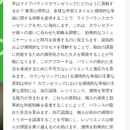
学はライフバランスカウンセリングにどのように貢献す
るか？ 教育心理学は、多様な学習スタイルと感情的な幸
福に関する洞察を提供することで、ライフバランスカウ
ンセリングを大いに強化します。これは、カウンセラー
が個々の違いに合わせた戦略を調整し、効果的なコミュ
ニケーションと関与を促進するのに役立ちます。認知的
および感情的なプロセスを理解することで、独自の課題
に対処するための個別化された介入を開発することが可
能になります。このアプローチは、バランスの取れた生
活を達成するために不可欠なレジリエンスと適応力を育
みます。 カウンセリングにおける感情的な幸福の主要な
原則は何か？ カウンセリングにおける感情的な幸福の主
要な原則には、自己認識、レジリエンス、感情を管理す
る能力が含まれます。これらの原則は、個人の成長と効
果的な対処戦略を促進することによって、バランスの取
れた生活を育みます。自己認識は、個人が自分の感情や
トリガーを認識することを可能にし、レジリエンスは彼
らが課題を乗り越えるのを助けます。感情を効果的に管