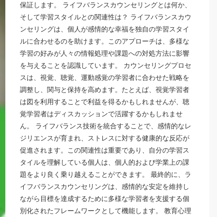
保証します。 ライフバランスカウンセリングとは何か、
そして学習スタイルとの関連性は？ ライフバランスカウ
ンセリングは、個人が感情的な幸福を独自の学習スタイ
ルに合わせるのを助けます。このアプローチは、多様な
学習の好みが人々の情報処理や課題への対処方法に影響
を与えることを認識しています。 カウンセリングプロセ
スは、視覚、聴覚、運動感覚の学習者に合わせた戦略を
調整し、関与と保持を高めます。たとえば、視覚学習者
は図を利用することで利益を得るかもしれませんが、聴
覚学習者はディスカッションで活躍するかもしれませ
ん。 ライフバランス技術を統合することで、感情的なレ
ジリエンスが育まれ、ストレスに対する健康的な反応が
促進されます。この関連性は重要であり、自分の学習ス
タイルを理解している個人は、個人的および学業上の課
題をより良く乗り越えることができます。 最終的に、ラ
イフバランスカウンセリングは、感情的な安定を維持し
ながら目標を達成するために多様な学習者を支援する個
別化されたフレームワークとして機能します。 教育心理