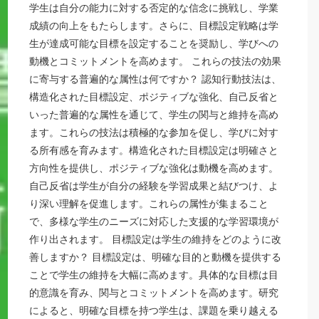
学生は自分の能力に対する否定的な信念に挑戦し、学業
成績の向上をもたらします。さらに、目標設定戦略は学
生が達成可能な目標を設定することを奨励し、学びへの
動機とコミットメントを高めます。 これらの技法の効果
に寄与する普遍的な属性は何ですか？ 認知行動技法は、
構造化された目標設定、ポジティブな強化、自己反省と
いった普遍的な属性を通じて、学生の関与と維持を高め
ます。これらの技法は積極的な参加を促し、学びに対す
る所有感を育みます。構造化された目標設定は明確さと
方向性を提供し、ポジティブな強化は動機を高めます。
自己反省は学生が自分の経験を学習成果と結びつけ、よ
り深い理解を促進します。これらの属性が集まること
で、多様な学生のニーズに対応した支援的な学習環境が
作り出されます。 目標設定は学生の維持をどのように改
善しますか？ 目標設定は、明確な目的と動機を提供する
ことで学生の維持を大幅に高めます。具体的な目標は目
的意識を育み、関与とコミットメントを高めます。研究
によると、明確な目標を持つ学生は、課題を乗り越える