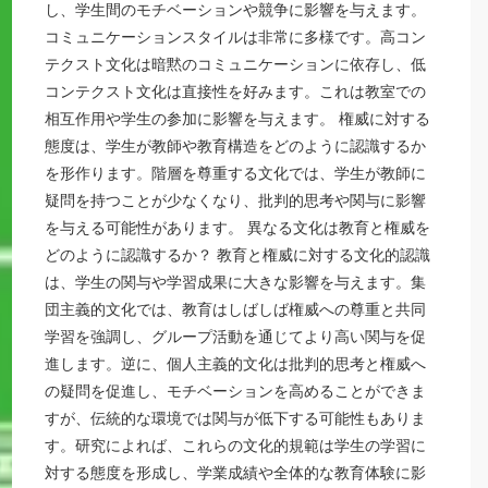
し、学生間のモチベーションや競争に影響を与えます。
コミュニケーションスタイルは非常に多様です。高コン
テクスト文化は暗黙のコミュニケーションに依存し、低
コンテクスト文化は直接性を好みます。これは教室での
相互作用や学生の参加に影響を与えます。 権威に対する
態度は、学生が教師や教育構造をどのように認識するか
を形作ります。階層を尊重する文化では、学生が教師に
疑問を持つことが少なくなり、批判的思考や関与に影響
を与える可能性があります。 異なる文化は教育と権威を
どのように認識するか？ 教育と権威に対する文化的認識
は、学生の関与や学習成果に大きな影響を与えます。集
団主義的文化では、教育はしばしば権威への尊重と共同
学習を強調し、グループ活動を通じてより高い関与を促
進します。逆に、個人主義的文化は批判的思考と権威へ
の疑問を促進し、モチベーションを高めることができま
すが、伝統的な環境では関与が低下する可能性もありま
す。研究によれば、これらの文化的規範は学生の学習に
対する態度を形成し、学業成績や全体的な教育体験に影