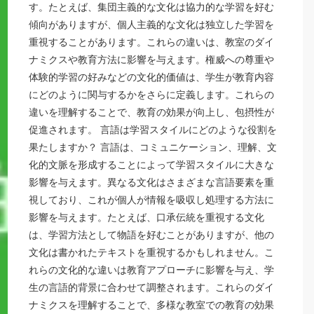
す。たとえば、集団主義的な文化は協力的な学習を好む
傾向がありますが、個人主義的な文化は独立した学習を
重視することがあります。これらの違いは、教室のダイ
ナミクスや教育方法に影響を与えます。権威への尊重や
体験的学習の好みなどの文化的価値は、学生が教育内容
にどのように関与するかをさらに定義します。これらの
違いを理解することで、教育の効果が向上し、包摂性が
促進されます。 言語は学習スタイルにどのような役割を
果たしますか？ 言語は、コミュニケーション、理解、文
化的文脈を形成することによって学習スタイルに大きな
影響を与えます。異なる文化はさまざまな言語要素を重
視しており、これが個人が情報を吸収し処理する方法に
影響を与えます。たとえば、口承伝統を重視する文化
は、学習方法として物語を好むことがありますが、他の
文化は書かれたテキストを重視するかもしれません。こ
れらの文化的な違いは教育アプローチに影響を与え、学
生の言語的背景に合わせて調整されます。これらのダイ
ナミクスを理解することで、多様な教室での教育の効果