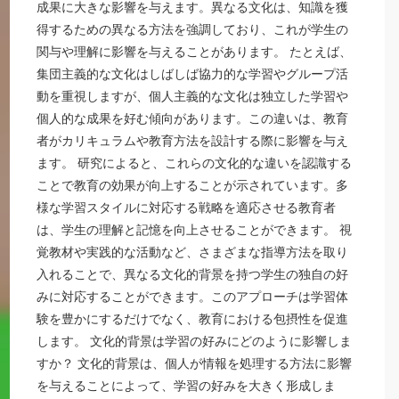
成果に大きな影響を与えます。異なる文化は、知識を獲
得するための異なる方法を強調しており、これが学生の
関与や理解に影響を与えることがあります。 たとえば、
集団主義的な文化はしばしば協力的な学習やグループ活
動を重視しますが、個人主義的な文化は独立した学習や
個人的な成果を好む傾向があります。この違いは、教育
者がカリキュラムや教育方法を設計する際に影響を与え
ます。 研究によると、これらの文化的な違いを認識する
ことで教育の効果が向上することが示されています。多
様な学習スタイルに対応する戦略を適応させる教育者
は、学生の理解と記憶を向上させることができます。 視
覚教材や実践的な活動など、さまざまな指導方法を取り
入れることで、異なる文化的背景を持つ学生の独自の好
みに対応することができます。このアプローチは学習体
験を豊かにするだけでなく、教育における包摂性を促進
します。 文化的背景は学習の好みにどのように影響しま
すか？ 文化的背景は、個人が情報を処理する方法に影響
を与えることによって、学習の好みを大きく形成しま