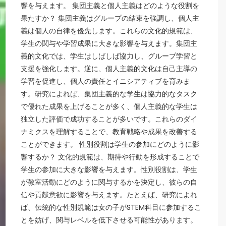
響を与えます。 集団主義と個人主義はどのような役割を
果たすか？ 集団主義はグループの結束を強調し、個人主
義は個人の自律を優先します。これらの文化的規範は、
学生の関与や学習成果に大きな影響を与えます。集団主
義的文化では、学生はしばしば協力し、グループ学習と
支援を強化します。逆に、個人主義的文化は自己主導の
学習を促進し、個人の責任とイニシアティブを育みま
す。研究によれば、集団主義的な学生は協力的なタスク
で優れた成果を上げることが多く、個人主義的な学生は
独立した評価で成功することが多いです。これらのダイ
ナミクスを理解することで、教育戦略や成果を改善する
ことができます。 性別役割は学生の参加にどのように影
響するか？ 文化的規範は、期待や行動を形成することで
学生の参加に大きな影響を与えます。性別役割は、学生
が教室活動にどのように関与するかを決定し、彼らの自
信や貢献意欲に影響を与えます。たとえば、研究によれ
ば、伝統的な性別規範は女の子がSTEM科目に参加するこ
とを妨げ、関与レベルを低下させる可能性があります。