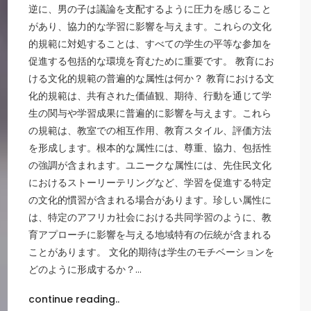
逆に、男の子は議論を支配するように圧力を感じること
があり、協力的な学習に影響を与えます。これらの文化
的規範に対処することは、すべての学生の平等な参加を
促進する包括的な環境を育むために重要です。 教育にお
ける文化的規範の普遍的な属性は何か？ 教育における文
化的規範は、共有された価値観、期待、行動を通じて学
生の関与や学習成果に普遍的に影響を与えます。これら
の規範は、教室での相互作用、教育スタイル、評価方法
を形成します。根本的な属性には、尊重、協力、包括性
の強調が含まれます。ユニークな属性には、先住民文化
におけるストーリーテリングなど、学習を促進する特定
の文化的慣習が含まれる場合があります。珍しい属性に
は、特定のアフリカ社会における共同学習のように、教
育アプローチに影響を与える地域特有の伝統が含まれる
ことがあります。 文化的期待は学生のモチベーションを
どのように形成するか？…
continue reading..