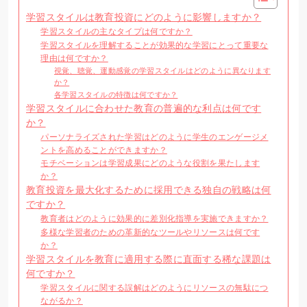
学習スタイルは教育投資にどのように影響しますか？
学習スタイルの主なタイプは何ですか？
学習スタイルを理解することが効果的な学習にとって重要な
理由は何ですか？
視覚、聴覚、運動感覚の学習スタイルはどのように異なります
か？
各学習スタイルの特徴は何ですか？
学習スタイルに合わせた教育の普遍的な利点は何です
か？
パーソナライズされた学習はどのように学生のエンゲージメ
ントを高めることができますか？
モチベーションは学習成果にどのような役割を果たします
か？
教育投資を最大化するために採用できる独自の戦略は何
ですか？
教育者はどのように効果的に差別化指導を実施できますか？
多様な学習者のための革新的なツールやリソースは何です
か？
学習スタイルを教育に適用する際に直面する稀な課題は
何ですか？
学習スタイルに関する誤解はどのようにリソースの無駄につ
ながるか？