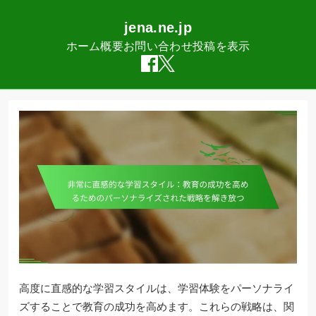
jena.ne.jp
ホーム
概要
お問い合わせ
投稿を表示
Skip
to
content
高度に直感的な学習スタイルは、学習体験をパーソナライ
ズすることで教育の成功を高めます。これらの戦略は、関