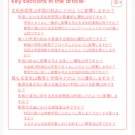
Key sections in the article:
文化的背景は学習の好みにどのように影響しますか？
学習における文化的背景の普遍的な属性は何ですか？
学習スタイルに一般的に影響を与える文化的要因は何ですか？
教育の場における文化間のコミュニケーションスタイルの違い
は何ですか？
個々の学習の好みを形成する独自の属性は何ですか？
家族の背景は教育アプローチにどのように影響しますか？
言語は学習体験を形成する上でどのような役割を果たします
か？
学習の好みに影響を与える珍しい属性は何ですか？
社会経済的地位は学習スタイルにどのように影響しますか？
教育方法に珍しい影響を与える文化的伝統は何ですか？
異なる文化は教育と学習をどのように優先しますか？
集団主義文化と個人主義文化の学習における影響は何です
か？
失敗と成功に対する文化的態度は学習にどのように影響しま
すか？
教育方法論における地域差は何ですか？
特定の国々は体験学習にどのように異なるアプローチを取りま
すか？
さまざまな文化的文脈における好ましい教授法は何ですか？