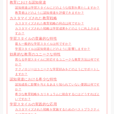
教育における認知発達
認知発達は学習スタイルにどのような役割を果たしますか？
教育者はどのように認知発達を評価できますか？
カスタマイズされた教育戦略
カスタマイズされた教育戦略の利点は何ですか？
カスタマイズされた戦略は学習成果をどのように向上させま
すか？
学習スタイルの普遍的な特性
最も一般的な学習スタイルは何ですか？
学習スタイルは認知発達にどのように影響しますか？
効果的な教育のユニークな特性
異なる学習スタイルに対応するユニークな教育方法は何です
か？
テクノロジーはユニークな学習好みをどのようにサポートし
ますか？
認知発達における希少な特性
認知成長に影響を与えるあまり知られていない要因は何です
か？
希少な教育戦略をカリキュラムに統合するにはどうすればよ
いですか？
学習スタイルの実践的な応用
カスタマイズされた戦略を実施するためのベストプラクティ