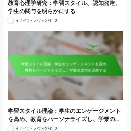
教育心理学研究：学習スタイル、認知発達、
学生の関与を明らかにする
イザベラ・ノヴァク
0
学習スタイル理論：学生のエンゲージメント
を高め、教育をパーソナライズし、学業の成
功を促進する
イザベラ・ノヴァク
0