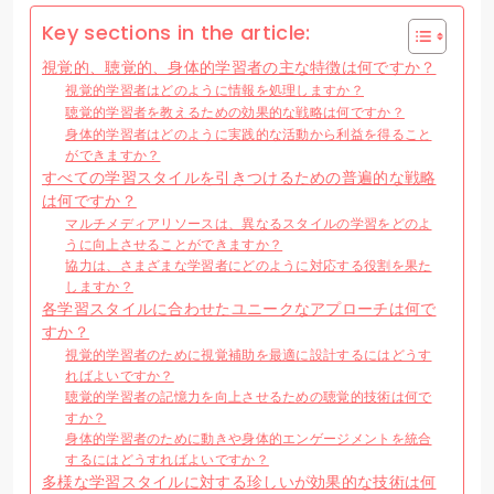
Key sections in the article:
視覚的、聴覚的、身体的学習者の主な特徴は何ですか？
視覚的学習者はどのように情報を処理しますか？
聴覚的学習者を教えるための効果的な戦略は何ですか？
身体的学習者はどのように実践的な活動から利益を得ること
ができますか？
すべての学習スタイルを引きつけるための普遍的な戦略
は何ですか？
マルチメディアリソースは、異なるスタイルの学習をどのよ
うに向上させることができますか？
協力は、さまざまな学習者にどのように対応する役割を果た
しますか？
各学習スタイルに合わせたユニークなアプローチは何で
すか？
視覚的学習者のために視覚補助を最適に設計するにはどうす
ればよいですか？
聴覚的学習者の記憶力を向上させるための聴覚的技術は何で
すか？
身体的学習者のために動きや身体的エンゲージメントを統合
するにはどうすればよいですか？
多様な学習スタイルに対する珍しいが効果的な技術は何