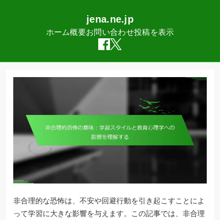
jena.ne.jp
ホーム
概要
お問い合わせ
投稿を表示
Skip
to
content
非合理的な恐怖は、不安や回避行動を引き起こすことによ
って学習に大きな影響を与えます。この記事では、非合理