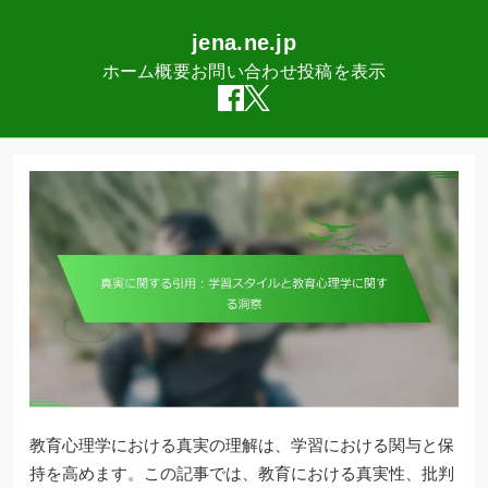
jena.ne.jp
ホーム
概要
お問い合わせ
投稿を表示
Skip
to
content
教育心理学における真実の理解は、学習における関与と保
持を高めます。この記事では、教育における真実性、批判