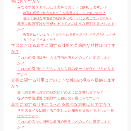
察は何ですか？
異なる学習スタイルは真実をどのように解釈しますか？
教育心理学で特定された主な学習スタイルは何ですか？
引用は多様な学習者の経験をどのように反映していますか？
真実は教育実践を形成する上でどのような役割を果たします
か？
教育者はどのように引用からの洞察を活用して学習を向上させ
ることができますか？
学習における真実に関する引用の普遍的な特性は何です
か？
これらの引用は学生の批判的思考をどのように促進します
か？
これらの引用からどのような共通のテーマが浮かび上がりま
すか？
真実に関する引用はどのような独自の視点を提供します
か？
文化的文脈は真実の解釈にどのように影響しますか？
従来の学習理論に挑戦する独自の引用は何ですか？
真実に関する引用に見られる希少な洞察は何ですか？
学習スタイルに関する予期しない知恵を提供する珍しい引用
は何ですか？
これらの希少な洞察は教育心理学にどのように影響します
か？