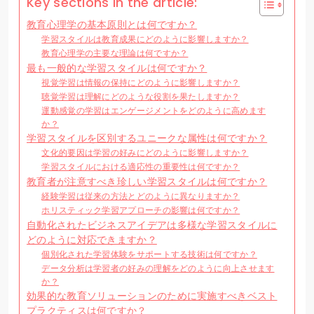
Key sections in the article:
教育心理学の基本原則とは何ですか？
学習スタイルは教育成果にどのように影響しますか？
教育心理学の主要な理論は何ですか？
最も一般的な学習スタイルは何ですか？
視覚学習は情報の保持にどのように影響しますか？
聴覚学習は理解にどのような役割を果たしますか？
運動感覚の学習はエンゲージメントをどのように高めます
か？
学習スタイルを区別するユニークな属性は何ですか？
文化的要因は学習の好みにどのように影響しますか？
学習スタイルにおける適応性の重要性は何ですか？
教育者が注意すべき珍しい学習スタイルは何ですか？
経験学習は従来の方法とどのように異なりますか？
ホリスティック学習アプローチの影響は何ですか？
自動化されたビジネスアイデアは多様な学習スタイルに
どのように対応できますか？
個別化された学習体験をサポートする技術は何ですか？
データ分析は学習者の好みの理解をどのように向上させます
か？
効果的な教育ソリューションのために実施すべきベスト
プラクティスは何ですか？