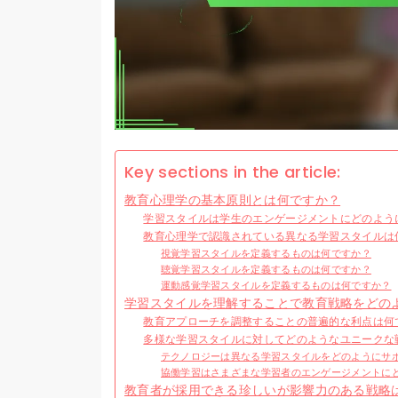
Key sections in the article:
教育心理学の基本原則とは何ですか？
学習スタイルは学生のエンゲージメントにどのよう
教育心理学で認識されている異なる学習スタイルは
視覚学習スタイルを定義するものは何ですか？
聴覚学習スタイルを定義するものは何ですか？
運動感覚学習スタイルを定義するものは何ですか？
学習スタイルを理解することで教育戦略をどの
教育アプローチを調整することの普遍的な利点は何
多様な学習スタイルに対してどのようなユニークな
テクノロジーは異なる学習スタイルをどのようにサ
協働学習はさまざまな学習者のエンゲージメントに
教育者が採用できる珍しいが影響力のある戦略