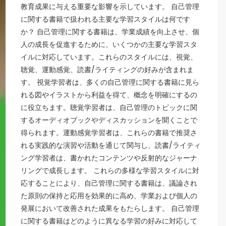
教育成果に与える重要な影響を示しています。 自己管理
に関する書籍で扱われる主要な学習スタイルは何です
か？ 自己管理に関する書籍は、学業成績を向上させ、個
人の成長を促進するために、いくつかの主要な学習スタ
イルに対応しています。これらのスタイルには、視覚、
聴覚、運動感覚、読書/ライティングの好みが含まれま
す。 視覚学習者は、多くの自己管理に関する書籍に見ら
れる図やイラストから利益を得て、概念を明確にするの
に役立ちます。聴覚学習者は、自己管理のトピックに関
するオーディオブックやディスカッションを聞くことで
得られます。運動感覚学習者は、これらの書籍で推奨さ
れる実践的な演習や活動を通じて関与し、読書/ライティ
ング学習者は、書かれたコンテンツや反射的なジャーナ
リングで成長します。 これらの多様な学習スタイルに対
応することにより、自己管理に関する書籍は、議論され
た原則の保持と応用を効果的に高め、学業および個人の
発展において改善された成果をもたらします。 自己管理
に関する書籍はどのように異なる学習の好みに対応して