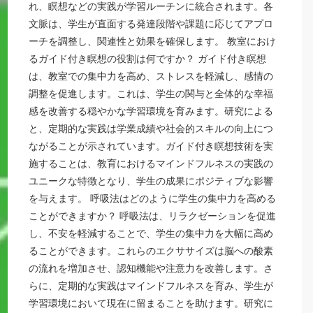
れ、瞑想などの実践が学習ルーチンに統合されます。各
文脈は、学生が直面する発達段階や課題に応じてアプロ
ーチを調整し、関連性と効果を確保します。 教室におけ
るガイド付き瞑想の役割は何ですか？ ガイド付き瞑想
は、教室での集中力を高め、ストレスを軽減し、感情の
調整を促進します。これは、学生の関与と全体的な幸福
感を改善する穏やかな学習環境を育みます。研究による
と、定期的な実践は学業成績や社会的スキルの向上につ
ながることが示されています。ガイド付き瞑想技術を実
施することは、教育におけるマインドフルネスの実践の
ユニークな特徴となり、学生の成果にポジティブな影響
を与えます。 呼吸法はどのように学生の集中力を高める
ことができますか？ 呼吸法は、リラクゼーションを促進
し、不安を軽減することで、学生の集中力を大幅に高め
ることができます。これらのエクササイズは脳への酸素
の流れを増加させ、認知機能や注意力を改善します。さ
らに、定期的な実践はマインドフルネスを育み、学生が
学習環境において現在に留まることを助けます。研究に