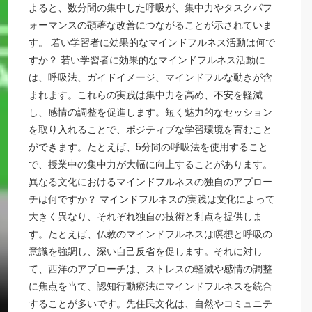
よると、数分間の集中した呼吸が、集中力やタスクパフ
ォーマンスの顕著な改善につながることが示されていま
す。 若い学習者に効果的なマインドフルネス活動は何で
すか？ 若い学習者に効果的なマインドフルネス活動に
は、呼吸法、ガイドイメージ、マインドフルな動きが含
まれます。これらの実践は集中力を高め、不安を軽減
し、感情の調整を促進します。短く魅力的なセッション
を取り入れることで、ポジティブな学習環境を育むこと
ができます。たとえば、5分間の呼吸法を使用すること
で、授業中の集中力が大幅に向上することがあります。
異なる文化におけるマインドフルネスの独自のアプロー
チは何ですか？ マインドフルネスの実践は文化によって
大きく異なり、それぞれ独自の技術と利点を提供しま
す。たとえば、仏教のマインドフルネスは瞑想と呼吸の
意識を強調し、深い自己反省を促します。それに対し
て、西洋のアプローチは、ストレスの軽減や感情の調整
に焦点を当て、認知行動療法にマインドフルネスを統合
することが多いです。先住民文化は、自然やコミュニテ