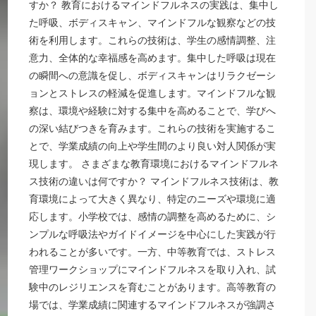
すか？ 教育におけるマインドフルネスの実践は、集中し
た呼吸、ボディスキャン、マインドフルな観察などの技
術を利用します。これらの技術は、学生の感情調整、注
意力、全体的な幸福感を高めます。集中した呼吸は現在
の瞬間への意識を促し、ボディスキャンはリラクゼーシ
ョンとストレスの軽減を促進します。マインドフルな観
察は、環境や経験に対する集中を高めることで、学びへ
の深い結びつきを育みます。これらの技術を実施するこ
とで、学業成績の向上や学生間のより良い対人関係が実
現します。 さまざまな教育環境におけるマインドフルネ
ス技術の違いは何ですか？ マインドフルネス技術は、教
育環境によって大きく異なり、特定のニーズや環境に適
応します。小学校では、感情の調整を高めるために、シ
ンプルな呼吸法やガイドイメージを中心にした実践が行
われることが多いです。一方、中等教育では、ストレス
管理ワークショップにマインドフルネスを取り入れ、試
験中のレジリエンスを育むことがあります。高等教育の
場では、学業成績に関連するマインドフルネスが強調さ