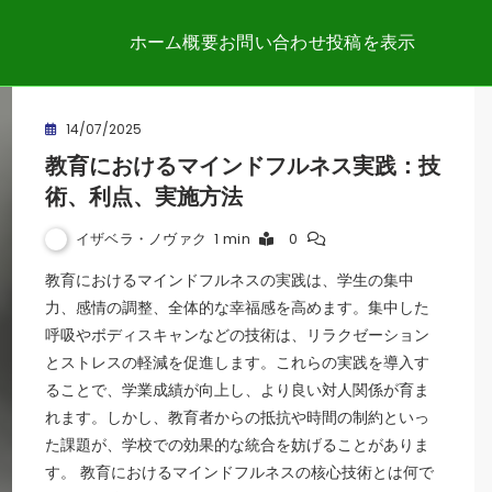
ホーム
概要
お問い合わせ
投稿を表示
14/07/2025
教育におけるマインドフルネス実践：技
術、利点、実施方法
イザベラ・ノヴァク
1 min
0
教育におけるマインドフルネスの実践は、学生の集中
力、感情の調整、全体的な幸福感を高めます。集中した
呼吸やボディスキャンなどの技術は、リラクゼーション
とストレスの軽減を促進します。これらの実践を導入す
ることで、学業成績が向上し、より良い対人関係が育ま
れます。しかし、教育者からの抵抗や時間の制約といっ
た課題が、学校での効果的な統合を妨げることがありま
す。 教育におけるマインドフルネスの核心技術とは何で