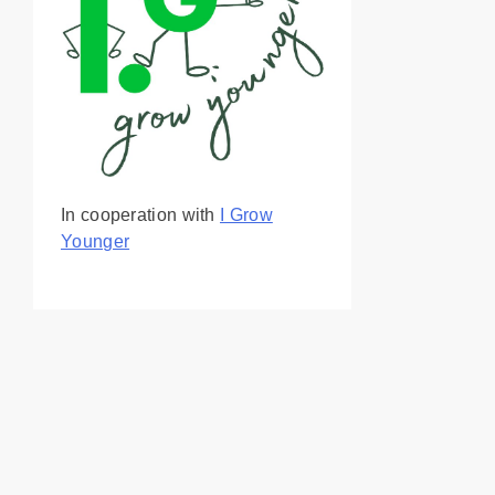
In cooperation with
I Grow
Younger