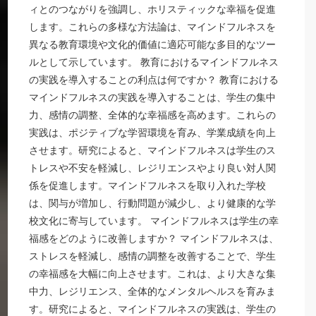
ィとのつながりを強調し、ホリスティックな幸福を促進
します。これらの多様な方法論は、マインドフルネスを
異なる教育環境や文化的価値に適応可能な多目的なツー
ルとして示しています。 教育におけるマインドフルネス
の実践を導入することの利点は何ですか？ 教育における
マインドフルネスの実践を導入することは、学生の集中
力、感情の調整、全体的な幸福感を高めます。これらの
実践は、ポジティブな学習環境を育み、学業成績を向上
させます。研究によると、マインドフルネスは学生のス
トレスや不安を軽減し、レジリエンスやより良い対人関
係を促進します。マインドフルネスを取り入れた学校
は、関与が増加し、行動問題が減少し、より健康的な学
校文化に寄与しています。 マインドフルネスは学生の幸
福感をどのように改善しますか？ マインドフルネスは、
ストレスを軽減し、感情の調整を改善することで、学生
の幸福感を大幅に向上させます。これは、より大きな集
中力、レジリエンス、全体的なメンタルヘルスを育みま
す。研究によると、マインドフルネスの実践は、学生の