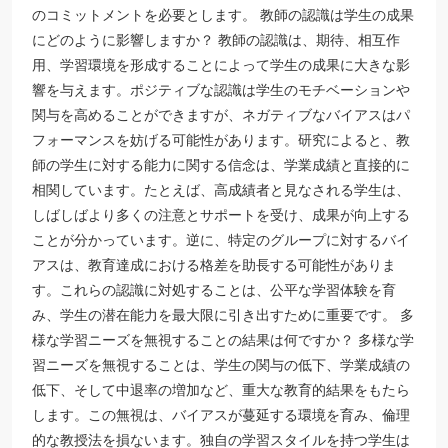
のコミットメントを必要とします。 教師の認識は学生の成果
にどのように影響しますか？ 教師の認識は、期待、相互作
用、学習環境を形成することによって学生の成果に大きな影
響を与えます。ポジティブな認識は学生のモチベーションや
関与を高めることができますが、ネガティブなバイアスはパ
フォーマンスを妨げる可能性があります。研究によると、教
師の学生に対する能力に関する信念は、学業成績と直接的に
相関しています。たとえば、高成績者と見なされる学生は、
しばしばより多くの注意とサポートを受け、成果が向上する
ことが分かっています。逆に、特定のグループに対するバイ
アスは、教育達成における格差を助長する可能性がありま
す。これらの認識に対処することは、公平な学習体験を育
み、学生の潜在能力を最大限に引き出すために重要です。 多
様な学習ニーズを無視することの結果は何ですか？ 多様な学
習ニーズを無視することは、学生の関与の低下、学業成績の
低下、そして中退率の増加など、重大な教育的結果をもたら
します。この無視は、バイアスが蔓延する環境を育み、倫理
的な教授法を損ないます。独自の学習スタイルを持つ学生は