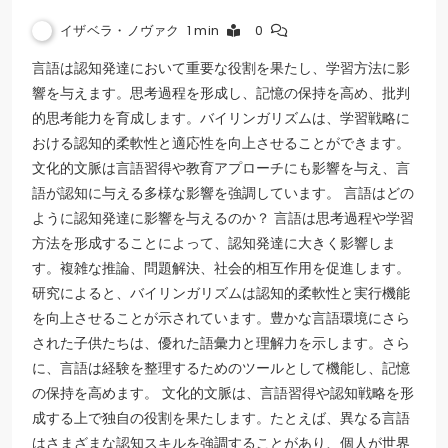
イザベラ・ノヴァク
1 min
0
言語は認知発達において重要な役割を果たし、学習方法に影
響を与えます。思考過程を形成し、記憶の保持を高め、批判
的思考能力を育成します。バイリンガリズムは、学習戦略に
おける認知的柔軟性と適応性を向上させることができます。
文化的文脈は言語習得や教育アプローチにも影響を与え、言
語が認知に与える多様な影響を強調しています。 言語はどの
ように認知発達に影響を与えるのか？ 言語は思考過程や学習
方法を形成することによって、認知発達に大きく影響しま
す。複雑な推論、問題解決、社会的相互作用を促進します。
研究によると、バイリンガリズムは認知的柔軟性と実行機能
を向上させることが示されています。豊かな言語環境にさら
された子供たちは、優れた語彙力と理解力を示します。さら
に、言語は経験を整理するためのツールとして機能し、記憶
の保持を高めます。 文化的文脈は、言語習得や認知戦略を形
成する上で独自の役割を果たします。たとえば、異なる言語
はさまざまな認知スキルを強調することがあり、個人が世界