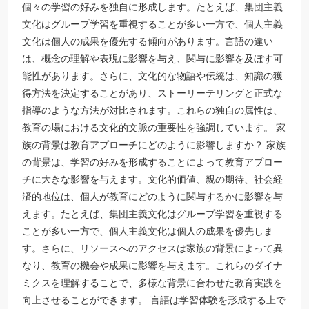
個々の学習の好みを独自に形成します。たとえば、集団主義
文化はグループ学習を重視することが多い一方で、個人主義
文化は個人の成果を優先する傾向があります。言語の違い
は、概念の理解や表現に影響を与え、関与に影響を及ぼす可
能性があります。さらに、文化的な物語や伝統は、知識の獲
得方法を決定することがあり、ストーリーテリングと正式な
指導のような方法が対比されます。これらの独自の属性は、
教育の場における文化的文脈の重要性を強調しています。 家
族の背景は教育アプローチにどのように影響しますか？ 家族
の背景は、学習の好みを形成することによって教育アプロー
チに大きな影響を与えます。文化的価値、親の期待、社会経
済的地位は、個人が教育にどのように関与するかに影響を与
えます。たとえば、集団主義文化はグループ学習を重視する
ことが多い一方で、個人主義文化は個人の成果を優先しま
す。さらに、リソースへのアクセスは家族の背景によって異
なり、教育の機会や成果に影響を与えます。これらのダイナ
ミクスを理解することで、多様な背景に合わせた教育実践を
向上させることができます。 言語は学習体験を形成する上で