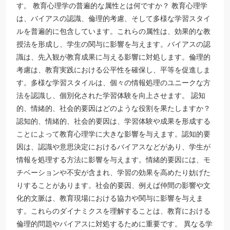
す。 教育心理学の普遍的な属性とは何ですか？ 教育心理学
は、バイアスの認識、倫理的考慮、そして多様な学習スタイ
ルを普遍的に包含しています。これらの属性は、効果的な教
授法を形成し、学生の関与に影響を与えます。バイアスの認
識は、先入観が教育成果に与える影響に対処します。倫理的
考慮は、教育実践における公平性を確保し、平等を促進しま
す。多様な学習スタイルは、個々の情報処理のユニークな方
法を認識し、個別化された学習体験を向上させます。 認知
的、情緒的、社会的要因はどのような役割を果たしますか？
認知的、情緒的、社会的要因は、学習体験や成果を形成する
ことによって教育心理学に大きな影響を与えます。認知的要
因は、認識や意思決定におけるバイアスなどがあり、学生が
情報を処理する方法に影響を与えます。情緒的要因には、モ
チベーションや不安が含まれ、学習の効果を高めたり妨げた
りすることがあります。社会的要因、例えば仲間の影響や文
化的文脈は、教育現場における協力や関与に影響を与えま
す。これらのダイナミクスを理解することは、教育における
倫理的問題やバイアスに対処するために重要です。 異なる学