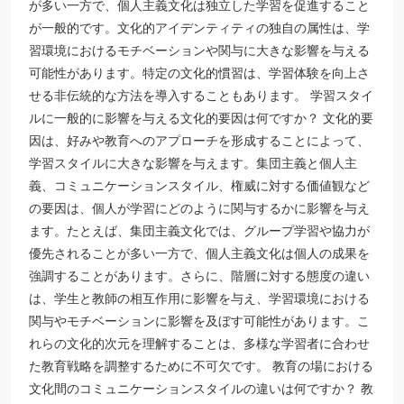
が多い一方で、個人主義文化は独立した学習を促進すること
が一般的です。文化的アイデンティティの独自の属性は、学
習環境におけるモチベーションや関与に大きな影響を与える
可能性があります。特定の文化的慣習は、学習体験を向上さ
せる非伝統的な方法を導入することもあります。 学習スタイ
ルに一般的に影響を与える文化的要因は何ですか？ 文化的要
因は、好みや教育へのアプローチを形成することによって、
学習スタイルに大きな影響を与えます。集団主義と個人主
義、コミュニケーションスタイル、権威に対する価値観など
の要因は、個人が学習にどのように関与するかに影響を与え
ます。たとえば、集団主義文化では、グループ学習や協力が
優先されることが多い一方で、個人主義文化は個人の成果を
強調することがあります。さらに、階層に対する態度の違い
は、学生と教師の相互作用に影響を与え、学習環境における
関与やモチベーションに影響を及ぼす可能性があります。こ
れらの文化的次元を理解することは、多様な学習者に合わせ
た教育戦略を調整するために不可欠です。 教育の場における
文化間のコミュニケーションスタイルの違いは何ですか？ 教