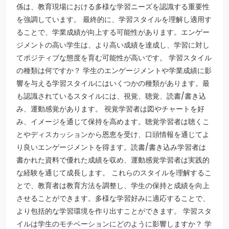
係は、教育現場における多様な学習ニーズを認識する重要性
を強調しています。 最終的に、学習スタイルを理解し適用す
ることで、学業成績が向上する可能性があります。エンゲー
ジメントの高い学生は、より高い成績を達成し、学習に対し
てポジティブな態度を育む可能性が高いです。 学習スタイル
の種類は何ですか？ 学生のエンゲージメントや学業成績に影
響を与える学習スタイルにはいくつかの種類があります。最
も認識されているスタイルには、視覚、聴覚、読書/書き込
み、運動感覚があります。 視覚学習者は図やチャートを好
み、イメージを通じて保持を高めます。聴覚学習者は聴くこ
とやディスカッションから恩恵を受け、口頭情報を通じてよ
り良いエンゲージメントを得ます。読書/書き込み学習者は
書かれた資料で優れた成績を収め、運動感覚学習者は実践的
な経験を通じて成長します。 これらのスタイルを理解するこ
とで、教育者は教育方法を調整し、学生の保持と成績を向上
させることができます。多様な学習好みに適応することで、
より包括的な学習環境を作り出すことができます。 学習スタ
イルは学生のモチベーションにどのように影響しますか？ 学