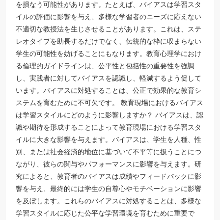
を損なう可能性があります。たとえば、バイアスは学習スタ
イルの評価に影響を与え、多様な学習者のニーズに応えない
不適切な教授法を生じさせることがあります。これは、ステ
レオタイプを助長するだけでなく、伝統的な枠に収まらない
学生の可能性を妨げることにもなります。教育心理学におけ
る倫理的ガイドラインは、公平性と包括性の重要性を強調
し、実践者に対してバイアスを認識し、軽減するよう促して
います。バイアスに対処することは、公正で効果的な教育シ
ステムを育むために不可欠です。 教育現場におけるバイアス
は学習スタイルにどのように影響しますか？ バイアスは、認
識や期待を形成することによって教育現場における学習スタ
イルに大きな影響を与えます。バイアスは、学生を人種、性
別、または社会経済的地位に基づいて不平等に扱うことにつ
ながり、彼らの関与やパフォーマンスに影響を与えます。研
究によると、教育者のバイアスは成績やフィードバックに影
響を与え、最終的には学生の自尊心やモチベーションに影響
を及ぼします。これらのバイアスに対処することは、多様な
学習スタイルに応じた公平な学習環境を育むために重要で