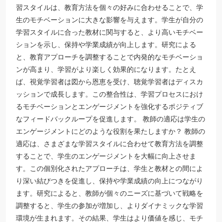
習スタイルは、教育方法を個々の好みに合わせることで、学
生のモチベーションに大きな影響を与えます。学生が自分の
学習スタイルに合った教材に関与すると、より高いモチベー
ションを示し、保持や学業成績が向上します。研究による
と、教育アプローチを調整することで内発的なモチベーショ
ンが高まり、学習がより楽しく効果的になります。たとえ
ば、視覚学習者は図から恩恵を受け、聴覚学習者はディスカ
ッションで成長します。この整合性は、学習プロセスにおけ
るモチベーションとエンゲージメントを強化するポジティブ
なフィードバックループを促進します。 教師の適応は学生の
エンゲージメントにどのような役割を果たしますか？ 教師の
適応は、さまざまな学習スタイルに合わせて教育方法を調整
することで、学生のエンゲージメントを大幅に向上させま
す。この個別化されたアプローチは、学生と教材との間によ
り深い結びつきを促進し、保持や学業成績の向上につながり
ます。研究によると、教師が個々のニーズに基づいて戦略を
調整すると、学生の参加が増加し、よりダイナミックな学習
環境が生まれます。その結果、学生はより価値を感じ、モチ