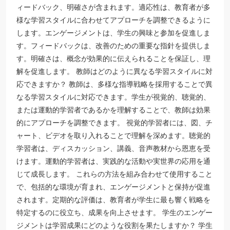
ィードバック、明確さが含まれます。適応性は、教育者が多
様な学習スタイルに合わせてアプローチを調整できるように
します。エンゲージメントは、学生の興味と参加を促進しま
す。フィードバックは、改善のための重要な指針を提供しま
す。明確さは、概念が効果的に伝えられることを保証し、理
解を促進します。 教師はどのように異なる学習スタイルに対
応できますか？ 教師は、多様な指導戦略を採用することで異
なる学習スタイルに対応できます。学生が視覚的、聴覚的、
または運動的学習者であるかを理解することで、教師は効果
的にアプローチを調整できます。 視覚的学習者には、図、チ
ャート、ビデオを取り入れることで理解を深めます。聴覚的
学習者は、ディスカッション、講義、音声教材から恩恵を受
けます。運動的学習者は、実践的な活動や実世界の応用を通
じて成長します。 これらの方法を組み合わせて使用すること
で、包括的な環境が育まれ、エンゲージメントと保持が促進
されます。定期的な評価は、教育者が学生に最も響く戦略を
特定するのに役立ち、成果を向上させます。 学生のエンゲー
ジメントは学習成果にどのような役割を果たしますか？ 学生