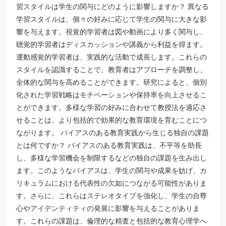
習スタイルは学生の関与にどのように影響しますか？ 異なる
学習スタイルは、個々の好みに応じて学生の関与に大きな影
響を与えます。視覚的学習者は図や動画により多く関与し、
聴覚的学習者はディスカッションや講義から利益を得ます。
運動感覚的学習者は、実践的な活動で成長します。これらの
スタイルを認識することで、教育者はアプローチを調整し、
全体的な関与を高めることができます。研究によると、個別
化された学習戦略はモチベーションや保持率を向上させるこ
とができます。多様な学習の好みに合わせて教授法を適応さ
せることは、より包括的で効果的な教育環境を育むことにつ
ながります。 バイアスのある教育実践から生じる独自の課題
とは何ですか？ バイアスのある教育実践は、不平等を助長
し、多様な学習機会を制限するなどの独自の課題を生み出し
ます。このようなバイアスは、学生の関与や成果を妨げ、カ
リキュラムにおける代表性の欠如につながる可能性がありま
す。さらに、これらはステレオタイプを強化し、学生の自尊
心やアイデンティティの発展に影響を与えることがありま
す。これらの課題は、倫理的な精査と包括的な教育心理学へ