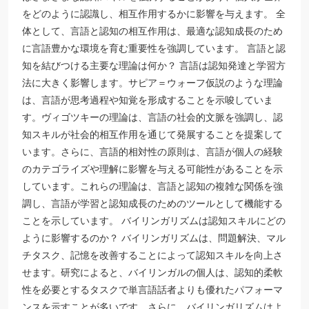
をどのように認識し、相互作用するかに影響を与えます。 全
体として、言語と認知の相互作用は、最適な認知成長のため
に言語豊かな環境を育む重要性を強調しています。 言語と認
知を結びつける主要な理論は何か？ 言語は認知発達と学習方
法に大きく影響します。サピア＝ウォーフ仮説のような理論
は、言語が思考過程や知覚を形成することを示唆していま
す。ヴィゴツキーの理論は、言語の社会的文脈を強調し、認
知スキルが社会的相互作用を通じて発展することを提案して
います。さらに、言語的相対性の原則は、言語が個人の経験
のカテゴライズや理解に影響を与える可能性があることを示
しています。これらの理論は、言語と認知の複雑な関係を強
調し、言語が学習と認知成長のためのツールとして機能する
ことを示しています。 バイリンガリズムは認知スキルにどの
ように影響するのか？ バイリンガリズムは、問題解決、マル
チタスク、記憶を改善することによって認知スキルを向上さ
せます。研究によると、バイリンガルの個人は、認知的柔軟
性を必要とするタスクで単言語話者よりも優れたパフォーマ
ンスを示すことが多いです。さらに、バイリンガリズムはよ