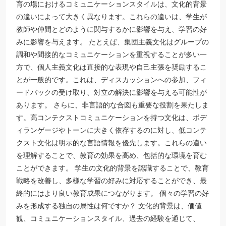
育の場におけるコミュニケーションスタイルは、文化的背景
の違いによって大きく異なります。これらの違いは、学生が
教師や仲間とどのように関与するかに影響を与え、学習の好
みに影響を与えます。 たとえば、集団主義文化はグループの
調和や間接的なコミュニケーションを重視することが多い一
方で、個人主義文化は直接的な表現や自己主張を奨励するこ
とが一般的です。これは、ディスカッションへの参加、フィ
ードバックの受け取り、対立の解決に影響を与える可能性が
あります。 さらに、非言語的な合図も重要な役割を果たしま
す。高コンテクストコミュニケーションを持つ文化は、ボデ
ィランゲージやトーンに大きく依存するのに対し、低コンテ
クスト文化は明示的な言語情報を優先します。これらの違い
を理解することで、教育の効果を高め、包括的な環境を育む
ことができます。 学生の文化的背景を認識することで、教育
戦略を改善し、多様な学習の好みに対応することができ、最
終的にはより良い教育成果につながります。 個々の学習の好
みを形成する独自の属性は何ですか？ 文化的背景は、価値
観、コミュニケーションスタイル、過去の経験を通じて、