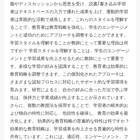
義やディスカッションから恩恵を受け、読書/書き込み学習
者はテキストベースの入力で優れた成果を上げ、運動的学習
者は実践的な活動で成長します。これらのスタイルを理解す
ることで、教育者は教育戦略を強化し、学生のエンゲージメ
ントと成功のためにアプローチを調整することができます。
学習スタイルを理解することが教師にとって重要な理由は何
ですか？ 学習スタイルを理解することは、学生のエンゲージ
メントと学習成果を向上させるために教師にとって重要で
す。多様な学習の好みを認識することで、教育者は効果的に
教育戦略を調整できます。この個別化されたアプローチは、
さまざまな認知プロセスに対応したサポート的な学習環境を
育みます。研究によると、自分の好みに合った方法で学ぶ学
生は、保持力と学業成績が向上することが示されています。
さらに、複数の教授法を採用することで、学習者の根本的お
よび独自の特性に対応し、包括性を確保し、教育の効果を最
大化します。 効果的な教育戦略の普遍的な特性は何ですか？
効果的な教育戦略は、学習成果を向上させる普遍的な特性を
共有しています。これには、適応性、エンゲージメント、フ