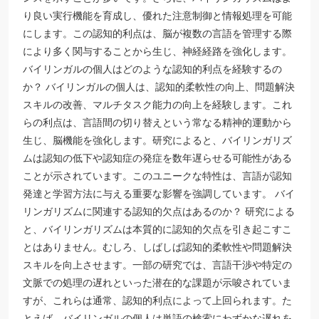
り良い実行機能を育成し、優れた注意制御と情報処理を可能
にします。この認知的利点は、脳が複数の言語を管理する際
により多く関与することから生じ、神経経路を強化します。
バイリンガルの個人はどのような認知的利点を経験するの
か？ バイリンガルの個人は、認知的柔軟性の向上、問題解決
スキルの改善、マルチタスク能力の向上を経験します。これ
らの利点は、言語間の切り替えという常なる精神的運動から
生じ、脳機能を強化します。研究によると、バイリンガリズ
ムは認知の低下や認知症の発症を数年遅らせる可能性がある
ことが示されています。このユニークな特性は、言語が認知
発達と学習方法に与える重要な影響を強調しています。 バイ
リンガリズムに関連する認知的欠点はあるのか？ 研究による
と、バイリンガリズムは本質的に認知的欠点を引き起こすこ
とはありません。むしろ、しばしば認知的柔軟性や問題解決
スキルを向上させます。一部の研究では、言語干渉や特定の
文脈での処理の遅れといった潜在的な課題が示唆されていま
すが、これらは通常、認知的利点によって上回られます。た
とえば、バイリンガルの個人は単語の検索にわずかな遅れを