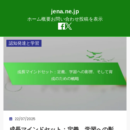
jena.ne.jp
ホーム
概要
お問い合わせ
投稿を表示
Skip
認知発達と学習
to
content
22/07/2025
成長マインドセット：定義、学習への影