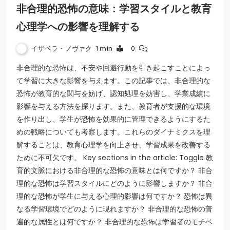
非合理的恐怖の意味：学習スタイルと教育
心理学への影響を理解する
イザベラ・ノヴァク
1 min
0
非合理的な恐怖は、不安や回避行動を引き起こすことによっ
て学習に大きな影響を与えます。この記事では、非合理的な
恐怖が教育的な関与を妨げ、認知処理を妨害し、学業成績に
影響を与える方法を探ります。また、教育者が支援的な環境
を作り出し、学生が恐怖を効果的に管理できるようにするた
めの戦略についても考察します。これらのダイナミクスを理
解することは、教育心理学を向上させ、学習成果を改善する
ために不可欠です。 Key sections in the article: Toggle 教
育的文脈における非合理的な恐怖の意味とは何ですか？ 非合
理的な恐怖は学習スタイルにどのように影響しますか？ 非合
理的な恐怖が学生に与える心理的影響は何ですか？ 恐怖は異
なる学習環境でどのように現れますか？ 非合理的な恐怖の普
遍的な属性とは何ですか？ 非合理的な恐怖は学習者のモチベ