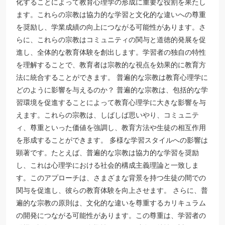
化することによって教育心理学の形成に重要な役割を果たし
ます。これらの宗教は協力的な学習と文化的な違いへの尊重
を奨励し、学業成績の向上につながる可能性があります。さ
らに、これらの宗教はコミュニティの関与と道徳的発展を促
進し、全体的な教育体験を創出します。学習者の独自の特性
を理解することで、教育者は宗教的な視点を効果的に教育方
法に統合することができます。 普遍的な宗教は教育心理学に
どのように影響を与えるのか？ 普遍的な宗教は、包括的な学
習環境を促進することによって教育心理学に大きな影響を与
えます。これらの宗教は、しばしば思いやり、コミュニテ
ィ、尊重といった価値を強調し、教育方法や生徒の相互作用
を形成することができます。 多様な学習スタイルへの影響は
顕著です。たとえば、普遍的な宗教は協力的な学習を奨励
し、これは心理学における社会的構成主義理論と一致しま
す。このアプローチは、さまざまな背景を持つ生徒の間での
関与を促進し、彼らの教育体験を向上させます。 さらに、普
遍的な宗教の原則は、文化的な違いを尊重するカリキュラム
の開発につながる可能性があります。この尊重は、学習者の