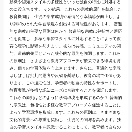
動機や認知スタイルの多様性といった独自の特性に対処する
のに役立ちます。 その結果、これらの宗教的原則を統合した
教育機関は、生徒の学業成績や感情的な幸福感が向上し、よ
り調和のとれた学習環境を創出する可能性があります。 普遍
的な宗教の主要な原則は何か？ 普遍的な宗教は包括性と適応
性を促進し、多様な学習スタイルに対応することによって教
育心理学に影響を与えます。彼らは共感、コミュニティの関
与、道徳的発展といった核心的な原則を強調します。これら
の原則は、さまざまな教育アプローチが繁栄できる環境を育
み、個々の学習体験を向上させます。さらに、普遍的な宗教
はしばしば批判的思考や反省を奨励し、教育の場で価値があ
ります。この適応性は、学習者の独自の特性をサポートし、
教育実践が多様な認知ニーズに合致することを保証します。
これらの原則はどのように学習環境を形成するのか？ 普遍的
な宗教は、包括性と多様な教育アプローチを促進することに
よって学習環境を形成します。これらの原則は、さまざまな
文化的背景への尊重を奨励し、生徒間の関与を高めます。独
自の学習スタイルを認識することによって、教育者は自らの