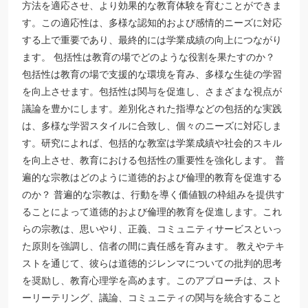
方法を適応させ、より効果的な教育体験を育むことができま
す。この適応性は、多様な認知的および感情的ニーズに対応
する上で重要であり、最終的には学業成績の向上につながり
ます。 包括性は教育の場でどのような役割を果たすのか？
包括性は教育の場で支援的な環境を育み、多様な生徒の学習
を向上させます。包括性は関与を促進し、さまざまな視点が
議論を豊かにします。差別化された指導などの包括的な実践
は、多様な学習スタイルに合致し、個々のニーズに対応しま
す。研究によれば、包括的な教室は学業成績や社会的スキル
を向上させ、教育における包括性の重要性を強化します。 普
遍的な宗教はどのように道徳的および倫理的教育を促進する
のか？ 普遍的な宗教は、行動を導く価値観の枠組みを提供す
ることによって道徳的および倫理的教育を促進します。これ
らの宗教は、思いやり、正義、コミュニティサービスといっ
た原則を強調し、信者の間に責任感を育みます。 教えやテキ
ストを通じて、彼らは道徳的ジレンマについての批判的思考
を奨励し、教育心理学を高めます。このアプローチは、スト
ーリーテリング、議論、コミュニティの関与を統合すること