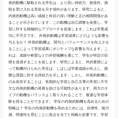
発的動機に駆動される学生は、より高い持続力、創造性、挑
戦を受け入れる意欲を示す傾向があります。研究によると、
内発的動機は高い成績と科目の深い理解と正の相関関係があ
ることが示されています。この動機は自己調整を改善し、学
習に対する積極的なアプローチを促進します。これは学業成
功に不可欠です。 外発的動機は学習成果にどのような影響を
与えるか？ 外発的動機は、関与とパフォーマンスを向上させ
ることによって学習成果にポジティブな影響を与えます。こ
れは、成績や称賛などの外部報酬を通じて、学生が特定の目
標を達成することを促します。研究によると、外的要因によ
って動機付けられた学生は、しばしば学業成績が向上し、困
難な課題に対する持続力を示します。しかし、外発的動機に
のみ依存することは、長期的な学習と自己主導の学習に不可
欠な内発的動機の発展を妨げる可能性があります。両方のタ
イプの動機をバランスよく取り入れることで、最適な学習体
験を得ることができます。 学生の内発的動機を高めるための
戦略は？ 学生の内発的動機を高めるためには、自律性、能力
感、関連性を育むことに焦点を当てた戦略が必要です。学習