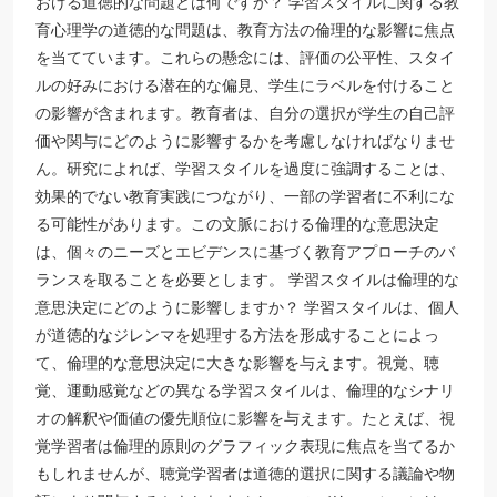
おける道徳的な問題とは何ですか？ 学習スタイルに関する教
育心理学の道徳的な問題は、教育方法の倫理的な影響に焦点
を当てています。これらの懸念には、評価の公平性、スタイ
ルの好みにおける潜在的な偏見、学生にラベルを付けること
の影響が含まれます。教育者は、自分の選択が学生の自己評
価や関与にどのように影響するかを考慮しなければなりませ
ん。研究によれば、学習スタイルを過度に強調することは、
効果的でない教育実践につながり、一部の学習者に不利にな
る可能性があります。この文脈における倫理的な意思決定
は、個々のニーズとエビデンスに基づく教育アプローチのバ
ランスを取ることを必要とします。 学習スタイルは倫理的な
意思決定にどのように影響しますか？ 学習スタイルは、個人
が道徳的なジレンマを処理する方法を形成することによっ
て、倫理的な意思決定に大きな影響を与えます。視覚、聴
覚、運動感覚などの異なる学習スタイルは、倫理的なシナリ
オの解釈や価値の優先順位に影響を与えます。たとえば、視
覚学習者は倫理的原則のグラフィック表現に焦点を当てるか
もしれませんが、聴覚学習者は道徳的選択に関する議論や物