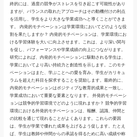
終的には、過度の競争がストレスを引き起こす可能性があり
ますが、バランスの取れたアプローチはその動機付けの利点
を活用し、学生をより大きな学業成功へと導くことができま
す。 内発的モチベーションは学業環境においてどのような役
割を果たしますか？ 内発的モチベーションは、学業環境にお
ける学習体験を大いに向上させます。これは、より深い関与
を促し、パフォーマンスや学業成績の向上につながります。
研究によれば、内発的モチベーションに駆動される学生は、
学業においてより高い持続力と創造性を示します。このモチ
ベーションはまた、学ぶことへの愛を育み、学生がカリキュ
ラムを超えた科目を探求することを奨励します。最終的に、
内発的モチベーションはポジティブな教育的成果と一致し、
学業成功において重要な要素となります。 外発的モチベーシ
ョンは競争的学習環境でどのように現れますか？ 競争的学習
環境における外発的モチベーションは、報酬、認識、仲間と
の比較を通じて現れることがよくあります。これらの要因
は、学生が学業で優れた成果を上げるよう促します。たとえ
ば、学生は教師や仲間からの承認を得るために高い成績や称