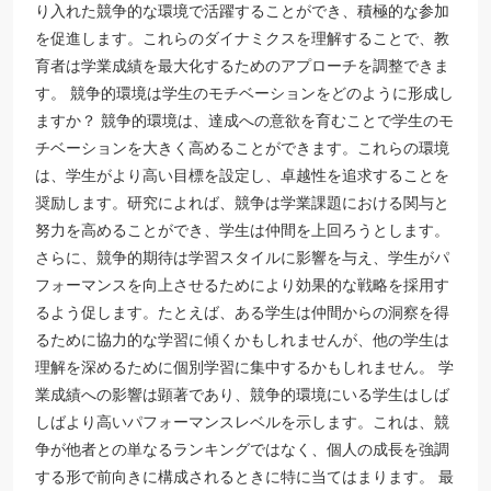
り入れた競争的な環境で活躍することができ、積極的な参加
を促進します。これらのダイナミクスを理解することで、教
育者は学業成績を最大化するためのアプローチを調整できま
す。 競争的環境は学生のモチベーションをどのように形成し
ますか？ 競争的環境は、達成への意欲を育むことで学生のモ
チベーションを大きく高めることができます。これらの環境
は、学生がより高い目標を設定し、卓越性を追求することを
奨励します。研究によれば、競争は学業課題における関与と
努力を高めることができ、学生は仲間を上回ろうとします。
さらに、競争的期待は学習スタイルに影響を与え、学生がパ
フォーマンスを向上させるためにより効果的な戦略を採用す
るよう促します。たとえば、ある学生は仲間からの洞察を得
るために協力的な学習に傾くかもしれませんが、他の学生は
理解を深めるために個別学習に集中するかもしれません。 学
業成績への影響は顕著であり、競争的環境にいる学生はしば
しばより高いパフォーマンスレベルを示します。これは、競
争が他者との単なるランキングではなく、個人の成長を強調
する形で前向きに構成されるときに特に当てはまります。 最