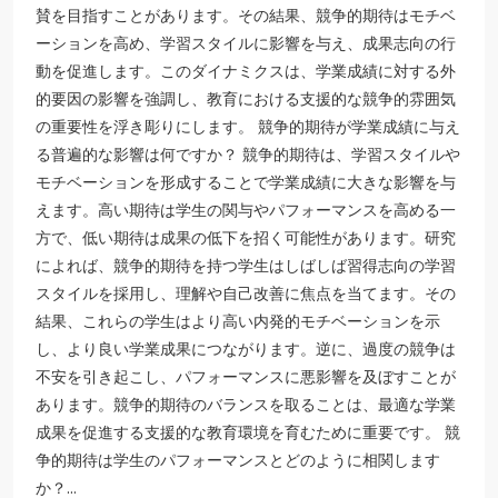
賛を目指すことがあります。その結果、競争的期待はモチベ
ーションを高め、学習スタイルに影響を与え、成果志向の行
動を促進します。このダイナミクスは、学業成績に対する外
的要因の影響を強調し、教育における支援的な競争的雰囲気
の重要性を浮き彫りにします。 競争的期待が学業成績に与え
る普遍的な影響は何ですか？ 競争的期待は、学習スタイルや
モチベーションを形成することで学業成績に大きな影響を与
えます。高い期待は学生の関与やパフォーマンスを高める一
方で、低い期待は成果の低下を招く可能性があります。研究
によれば、競争的期待を持つ学生はしばしば習得志向の学習
スタイルを採用し、理解や自己改善に焦点を当てます。その
結果、これらの学生はより高い内発的モチベーションを示
し、より良い学業成果につながります。逆に、過度の競争は
不安を引き起こし、パフォーマンスに悪影響を及ぼすことが
あります。競争的期待のバランスを取ることは、最適な学業
成果を促進する支援的な教育環境を育むために重要です。 競
争的期待は学生のパフォーマンスとどのように相関します
か？…