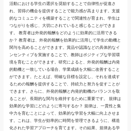
活動における学生の選択を奨励することで自律性が促進さ
れ、習得の機会を提供することで能力感が高まります。支援
的なコミュニティを構築することで関連性が育まれ、学生は
つながりを感じ、大切にされていると感じることができま
す。 教育者は外発的報酬をどのように効果的に活用できる
か？ 教育者は、外発的報酬を効果的に活用して学生の動機と
関与を高めることができます。賞品や認識などの具体的なイ
ンセンティブを実施することで、教師はポジティブな学習環
境を育むことができます。研究によると、外発的報酬は内発
的動機と一致している場合、学業成績を大幅に改善すること
ができます。たとえば、明確な目標を設定し、それを達成す
るための報酬を提供することで、持続力と努力を促すことが
できます。さらに、外発的報酬と内発的動機のバランスを取
ることが、長期的な関与を維持するために重要です。 規律は
効果的な学習にどのように寄与するか？ 規律は、一貫性と集
中力を育むことによって、効果的な学習を大幅に向上させま
す。これは、学生が効率的に時間を管理できるように、構造
化された学習アプローチを育てます。その結果、規律ある学