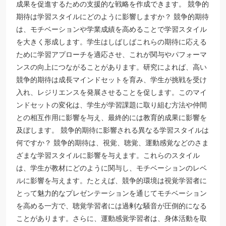
成果を促進するための支援的な戦略を作成できます。 競争的
期待は学習スタイルにどのように影響しますか？ 競争的期待
は、モチベーションや学業成績を高めることで学習スタイル
を大きく形成します。学生はしばしばこれらの期待に応える
ために学習アプローチを適応させ、これが関与やパフォーマ
ンスの向上につながることがあります。研究によれば、高い
競争的期待は成長マインドセットを育み、学生が挑戦を受け
入れ、レジリエンスを発展させることを促します。このマイ
ンドセットの変化は、学生が学習課題に取り組む方法や仲間
との相互作用に影響を与え、最終的には教育的成果に影響を
及ぼします。 競争的期待に影響される異なる学習スタイルは
何ですか？ 競争的期待は、視覚、聴覚、運動感覚などのさま
ざまな学習スタイルに影響を与えます。これらのスタイル
は、学生が教材にどのように関与し、モチベーションのレベ
ルに影響を与えます。たとえば、競争的環境は視覚学習者に
とって魅力的なプレゼンテーションを通じてモチベーション
を高める一方で、聴覚学習者には過剰な騒音が圧倒的になる
ことがあります。さらに、運動感覚学習者は、身体活動を取