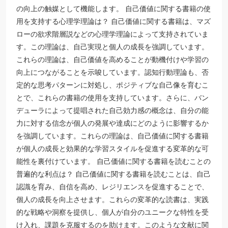
の向上の触媒として機能します。 自己価値に関する書籍の使
用を支持する心理学理論は？ 自己価値に関する書籍は、マズ
ローの欲求階層説などの心理学理論によって支持されていま
す。この理論は、自己実現と個人の成長を強調しています。
これらの理論は、自己価値を高めることが動機付けや学習の
向上につながることを示唆しています。認知行動理論も、否
定的な思考パターンに対処し、ポジティブな自己像を育むこ
とで、これらの書籍の使用を支持しています。さらに、バン
デューラによって提唱された自己効力感の概念は、自分の能
力に対する信念が個人の発展や達成にどのように影響するか
を強調しています。これらの理論は、自己価値に関する書籍
が個人の成長と効果的な学習スタイルを促進する変革的な可
能性を裏付けています。 自己価値に関する書籍を読むことの
普遍的な利点は？ 自己価値に関する書籍を読むことは、自己
認識を育み、自信を高め、レジリエンスを促進することで、
個人の成長を向上させます。これらの変革的な読書は、実践
的な戦略や洞察を提供し、個人が自分のユニークな特性を受
け入れ、課題を克服するのを助けます。このような文献に関