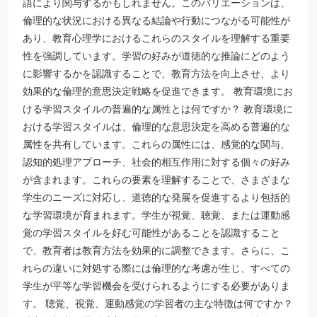
語により関与するかもしれません。このバリエーションは、
倫理的な状況における異なる結論や行動につながる可能性が
あり、教育心理学におけるこれらのスタイルを理解する重要
性を強調しています。学習の好みが道徳的な推論にどのよう
に影響するかを認識することで、教育方法を向上させ、より
効果的な倫理的意思決定戦略を促進できます。 教育環境にお
ける学習スタイルの普遍的な属性とは何ですか？ 教育環境に
おける学習スタイルは、倫理的な意思決定を高める普遍的な
属性を共有しています。これらの属性には、感覚的な関与、
認知的処理アプローチ、社会的相互作用に対する個々の好み
が含まれます。これらの要素を理解することで、さまざまな
学生のニーズに対応し、道徳的な発展を促進するより包括的
な学習環境が育まれます。学生が視覚、聴覚、または運動感
覚の学習スタイルを好む可能性があることを認識すること
で、教育者は教育方法を効果的に調整できます。さらに、こ
れらの違いに対処する際には倫理的な考慮が生じ、すべての
学生が平等な学習機会を受けられるようにする必要がありま
す。 聴覚、視覚、運動感覚の学習者の主な特徴は何ですか？