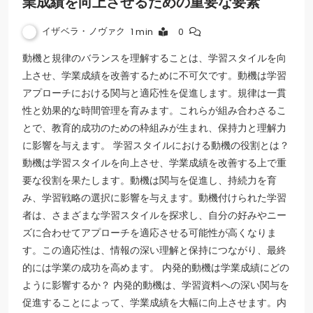
業成績を向上させるための重要な要素
イザベラ・ノヴァク
1 min
0
動機と規律のバランスを理解することは、学習スタイルを向
上させ、学業成績を改善するために不可欠です。動機は学習
アプローチにおける関与と適応性を促進します。規律は一貫
性と効果的な時間管理を育みます。これらが組み合わさるこ
とで、教育的成功のための枠組みが生まれ、保持力と理解力
に影響を与えます。 学習スタイルにおける動機の役割とは？
動機は学習スタイルを向上させ、学業成績を改善する上で重
要な役割を果たします。動機は関与を促進し、持続力を育
み、学習戦略の選択に影響を与えます。動機付けられた学習
者は、さまざまな学習スタイルを探求し、自分の好みやニー
ズに合わせてアプローチを適応させる可能性が高くなりま
す。この適応性は、情報の深い理解と保持につながり、最終
的には学業の成功を高めます。 内発的動機は学業成績にどの
ように影響するか？ 内発的動機は、学習資料への深い関与を
促進することによって、学業成績を大幅に向上させます。内