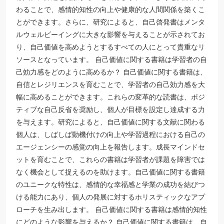
わることで、感情的知性の向上や健康的な人間関係を築くこ
とができます。さらに、研究によると、自己啓発書はメンタ
ルウェルビーイングに大きな影響を与えることが示されてお
り、自己価値を高めようとするすべての人にとって貴重なリ
ソースとなっています。 自己価値に関する書籍は学習者の自
己効力感をどのように高めるか？ 自己価値に関する書籍は、
自信とレジリエンスを育むことで、学習者の自己効力感を大
幅に高めることができます。これらの変革的な読書は、ポジ
ティブな自己反省を奨励し、個人が目標を設定し達成する力
を与えます。研究によると、自己価値に関する文献に関わる
個人は、しばしば動機付けの向上や学習過程における自己の
エージェンシーの感覚の向上を報告します。成長マインドセ
ットを育むことで、これらの書籍は学習者が課題を障害では
なく機会として捉えるのを助けます。自己価値に関する書籍
のユニークな特性は、感情的な幸福感と学業の成功を結びつ
ける能力にあり、個人の発展に対するホリスティックなアプ
ローチを生み出します。 自己価値に関する書籍は感情的知性
にどのような影響を与えるか？ 自己価値に関する書籍は、自