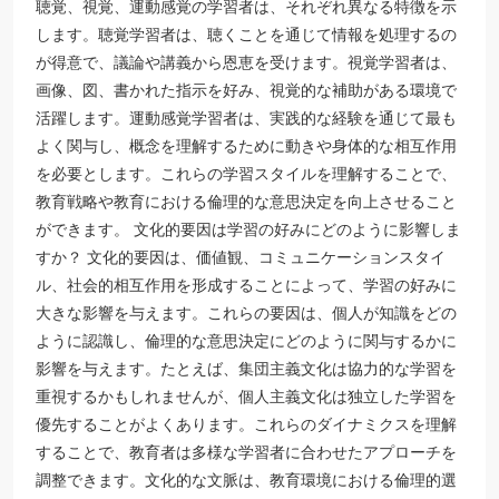
聴覚、視覚、運動感覚の学習者は、それぞれ異なる特徴を示
します。聴覚学習者は、聴くことを通じて情報を処理するの
が得意で、議論や講義から恩恵を受けます。視覚学習者は、
画像、図、書かれた指示を好み、視覚的な補助がある環境で
活躍します。運動感覚学習者は、実践的な経験を通じて最も
よく関与し、概念を理解するために動きや身体的な相互作用
を必要とします。これらの学習スタイルを理解することで、
教育戦略や教育における倫理的な意思決定を向上させること
ができます。 文化的要因は学習の好みにどのように影響しま
すか？ 文化的要因は、価値観、コミュニケーションスタイ
ル、社会的相互作用を形成することによって、学習の好みに
大きな影響を与えます。これらの要因は、個人が知識をどの
ように認識し、倫理的な意思決定にどのように関与するかに
影響を与えます。たとえば、集団主義文化は協力的な学習を
重視するかもしれませんが、個人主義文化は独立した学習を
優先することがよくあります。これらのダイナミクスを理解
することで、教育者は多様な学習者に合わせたアプローチを
調整できます。文化的な文脈は、教育環境における倫理的選