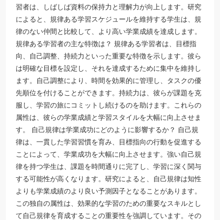
習者は、しばしば資料の保持力と理解力が向上します。研究
によると、規律ある学習スケジュールを維持する学生は、規
律のない仲間と比較して、より高い学業成績を達成します。
規律ある学習者の主な特徴は？ 規律ある学習者は、目標指
向、自己調整、持続力といった重要な特徴を示します。彼ら
は明確な目標を設定し、それを達成するために集中を維持し
ます。自己調整により、時間を効果的に管理し、タスクの優
先順位を付けることができます。持続力は、彼らが課題を克
服し、学習の旅にコミットし続けるのを助けます。これらの
属性は、彼らの学業成績と学習スタイルを大幅に向上させま
す。 自己規律は学業成功にどのように影響するか？ 自己規
律は、一貫した学習習慣を育み、目標指向の行動を促進する
ことによって、学業成功を大幅に向上させます。強い自己規
律を持つ学生は、課題を時間通りに完了し、学習に深く関与
する可能性が高くなります。研究によると、自己規律は知性
よりも学業成績のより良い予測因子となることがあります。
この独自の属性は、効果的な学習のための重要なスキルとし
て自己規律を育成することの重要性を強調しています。その