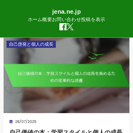
jena.ne.jp
ホーム
概要
お問い合わせ
投稿を表示
Skip
自己啓発と個人の成長
to
content
28/07/2025
自己価値の本：学習スタイルと個人の成長